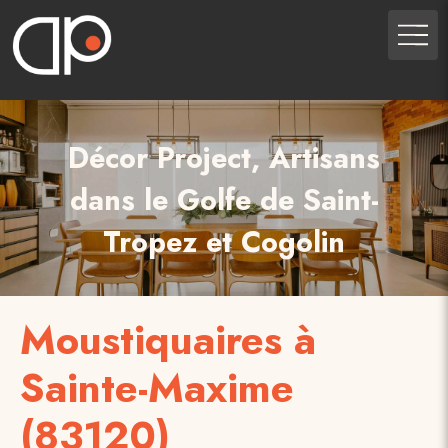
Décor Project, Artisans
dans le Golfe de Saint-
Tropez et Cogolin
Moustiquaires à
Sainte-Maxime
(83120)