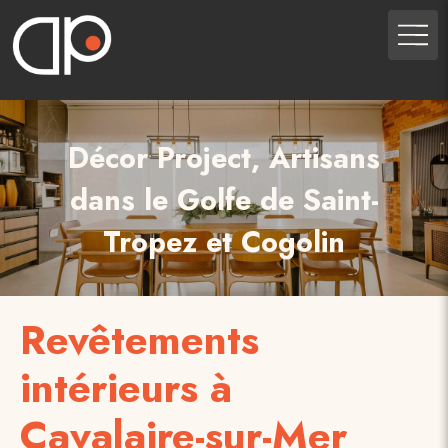
Décor Project, Artisans
dans le Golfe de Saint-
Tropez et Cogolin
Revêtements
intérieurs à
Cavalaire-sur-Mer