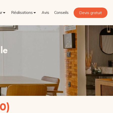
ur
Réalisations
Avis
Conseils
Devis gratuit
le
0)