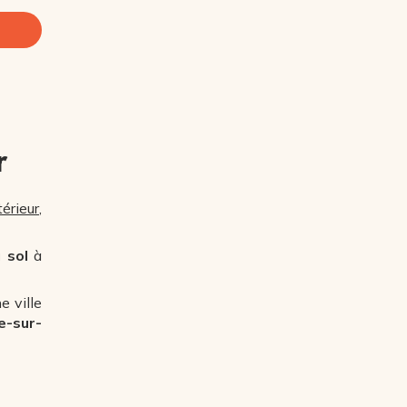
r
érieur
,
 sol
à
e ville
e-sur-