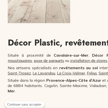
Décor Plastic, revêtement
Située à proximité de
Cavalaire-sur-Mer
,
Décor P
moustiquaires
,
pose de parquets
ou
installation de stores
.
Nos artisans spécialisés en
revêtements au sol
inter
Saint-Tropez
,
Le Lavandou
,
La Croix-Valmer
,
Fréjus
,
Sain
Située dans la région
Provence-Alpes-Côte d'Azur
et 
de 6884 habitants. Cogolin, Sainte-Maxime, Vidauban
Mer
.