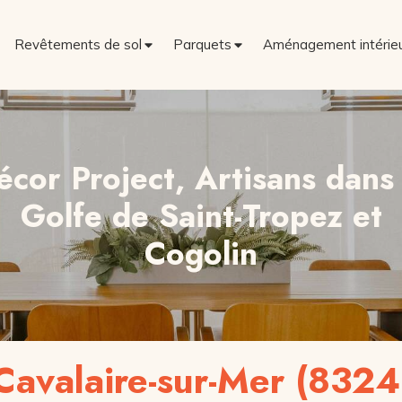
Revêtements de sol
Parquets
Aménagement intérie
écor Project, Artisans dans 
Golfe de Saint-Tropez et
Cogolin
Cavalaire-sur-Mer (8324